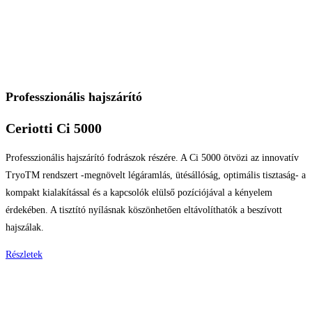
Professzionális hajszárító
Ceriotti Ci 5000
Professzionális hajszárító fodrászok részére. A Ci 5000 ötvözi az innovatív
TryoTM rendszert -megnövelt légáramlás, ütésállóság, optimális tisztaság- a
kompakt kialakítással és a kapcsolók elülső pozíciójával a kényelem
érdekében. A tisztító nyílásnak köszönhetően eltávolíthatók a beszívott
hajszálak.
Részletek