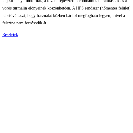
teljesítményű motornak, a továbbfejlesztett aerodinamikai áramlásnak és a
vörös turmalin előnyeinek köszönhetően. A HPS rendszer (hőmentes felület)
lehetővé teszi, hogy használat közben bárhol megfogható legyen, mivel a
felszíne nem forrósodik át.
Részletek