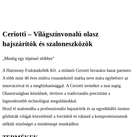
Ceriotti – Világszínvonalú olasz
hajszárítók és szaloneszközök
„Mindig egy lépéssel előbbre”
A Hairmony Fodrászkellék Kft. a milánói Ceriotti hivatalos hazai partnere.
A több mint 40 éves múltra visszatekintő márka neve mára egybeforrt az
innovációval és a megbízhatósággal. A Ceriotti termékei a mai napig
Olaszországban készülnek, ötvözve a tradicionális precizitást a
legmodernebb technológiai megoldásokkal.
Hozd el szalonodba a professzionális hajszárítók és az egyedülálló ózonos
gőzbúrák világát közvetlenül a forrásból és válaszd a kompromisszumok
nélküli minőséget a mindennapi munkádhoz.