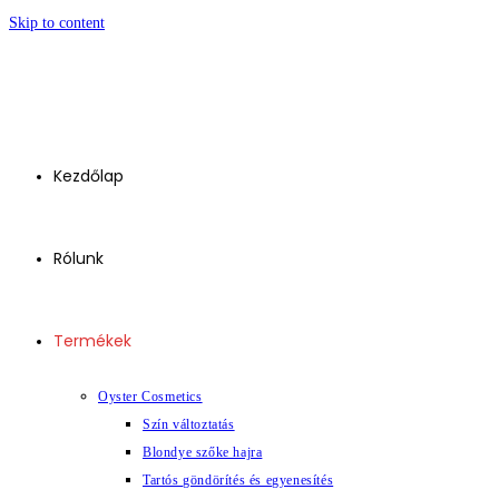
Skip to content
Kezdőlap
Rólunk
Termékek
Oyster Cosmetics
Szín változtatás
Blondye szőke hajra
Tartós göndörítés és egyenesítés