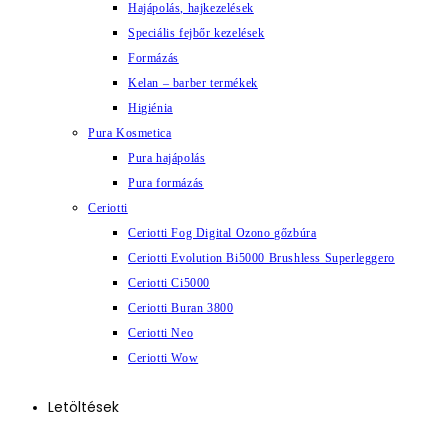
Hajápolás, hajkezelések
Speciális fejbőr kezelések
Formázás
Kelan – barber termékek
Higiénia
Pura Kosmetica
Pura hajápolás
Pura formázás
Ceriotti
Ceriotti Fog Digital Ozono gőzbúra
Ceriotti Evolution Bi5000 Brushless Superleggero
Ceriotti Ci5000
Ceriotti Buran 3800
Ceriotti Neo
Ceriotti Wow
Letöltések