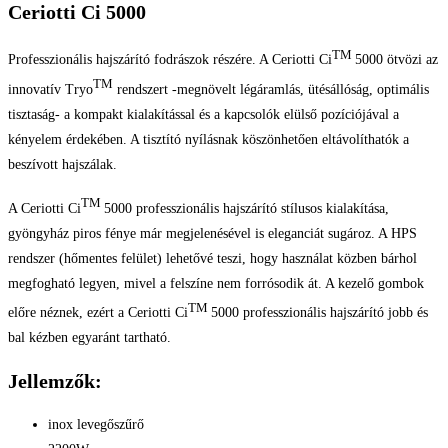
Ceriotti Ci 5000
TM
Professzionális hajszárító fodrászok részére. A Ceriotti Ci
5000 ötvözi az
TM
innovatív Tryo
rendszert -megnövelt légáramlás, ütésállóság, optimális
tisztaság- a kompakt kialakítással és a kapcsolók elülső pozíciójával a
kényelem érdekében. A tisztító nyílásnak köszönhetően eltávolíthatók a
beszívott hajszálak.
TM
A Ceriotti Ci
5000 professzionális hajszárító stílusos kialakítása,
gyöngyház piros fénye már megjelenésével is eleganciát sugároz. A HPS
rendszer (hőmentes felület) lehetővé teszi, hogy használat közben bárhol
megfogható legyen, mivel a felszíne nem forrósodik át. A kezelő gombok
TM
előre néznek, ezért a Ceriotti Ci
5000 professzionális hajszárító jobb és
bal kézben egyaránt tartható.
Jellemzők:
inox levegőszűrő