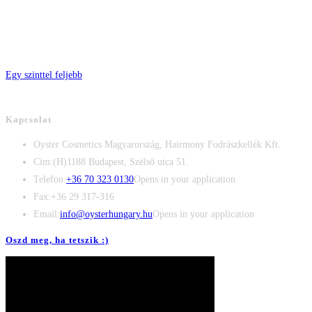
Egy szinttel feljebb
Kapcsolat
Oyster Cosmetics Magyarország, Hairmony Fodrászkellék Kft.
Cím:
(H)1188 Budapest, Szélső utca 51.
Telefon:
+36 70 323 0130
Opens in your application
Fax:
+36 29 317-316
Email:
info@oysterhungary.hu
Opens in your application
Oszd meg, ha tetszik :)