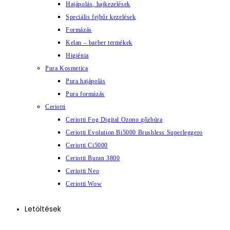
Hajápolás, hajkezelések
Speciális fejbőr kezelések
Formázás
Kelan – barber termékek
Higiénia
Pura Kosmetica
Pura hajápolás
Pura formázás
Ceriotti
Ceriotti Fog Digital Ozono gőzbúra
Ceriotti Evolution Bi5000 Brushless Superleggero
Ceriotti Ci5000
Ceriotti Buran 3800
Ceriotti Neo
Ceriotti Wow
Letöltések