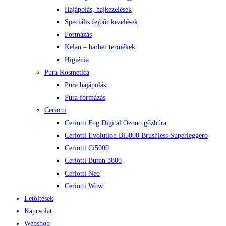
Hajápolás, hajkezelések
Speciális fejbőr kezelések
Formázás
Kelan – barber termékek
Higiénia
Pura Kosmetica
Pura hajápolás
Pura formázás
Ceriotti
Ceriotti Fog Digital Ozono gőzbúra
Ceriotti Evolution Bi5000 Brushless Superleggero
Ceriotti Ci5000
Ceriotti Buran 3800
Ceriotti Neo
Ceriotti Wow
Letöltések
Kapcsolat
Webshop