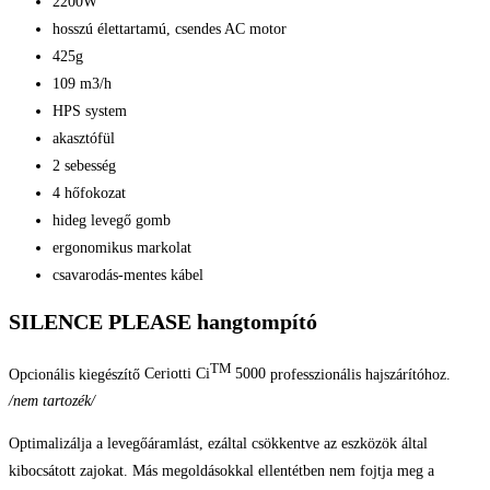
2200W
hosszú élettartamú, csendes AC motor
425g
109 m3/h
HPS system
akasztófül
2 sebesség
4 hőfokozat
hideg levegő gomb
ergonomikus markolat
csavarodás-mentes kábel
SILENCE PLEASE hangtompító
TM
Opcionális kiegészítő
Ceriotti Ci
5000
professzionális hajszárítóhoz.
/nem tartozék/
Optimalizálja a levegőáramlást, ezáltal csökkentve az eszközök által
kibocsátott zajokat. Más megoldásokkal ellentétben nem fojtja meg a