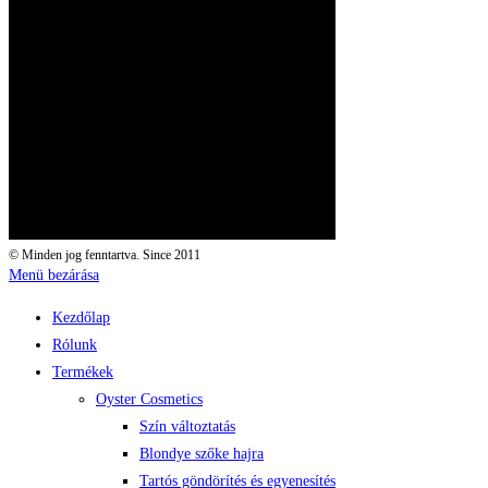
© Minden jog fenntartva. Since 2011
Menü bezárása
Kezdőlap
Rólunk
Termékek
Oyster Cosmetics
Szín változtatás
Blondye szőke hajra
Tartós göndörítés és egyenesítés