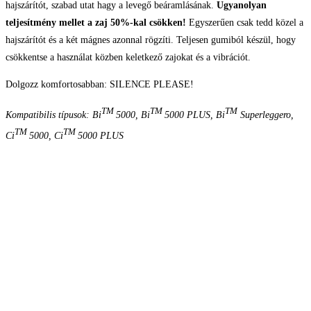
hajszárítót, szabad utat hagy a levegő beáramlásának.
Ugyanolyan
teljesítmény mellet a zaj 50%-kal csökken!
Egyszerűen csak tedd közel a
hajszárítót és a két mágnes azonnal rögzíti. Teljesen gumiból készül, hogy
csökkentse a használat közben keletkező zajokat és a vibrációt.
Dolgozz komfortosabban: SILENCE PLEASE!
TM
TM
TM
Kompatibilis típusok: Bi
5000, Bi
5000 PLUS, Bi
Superleggero,
TM
TM
Ci
5000, Ci
5000 PLUS