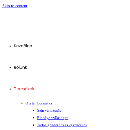
Skip to content
Kezdőlap
Rólunk
Termékek
Oyster Cosmetics
Szín változtatás
Blondye szőke hajra
Tartós göndörítés és egyenesítés