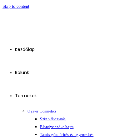
Skip to content
Kezdőlap
Rólunk
Termékek
Oyster Cosmetics
Szín változtatás
Blondye szőke hajra
Tartós göndörítés és egyenesítés