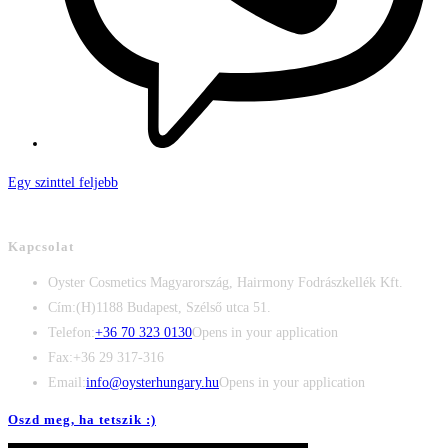
Egy szinttel feljebb
Kapcsolat
Oyster Cosmetics Magyarország, Hairmony Fodrászkellék Kft.
Cím:
(H)1188 Budapest, Szélső utca 51.
Telefon:
+36 70 323 0130
Opens in your application
Fax:
+36 29 317-316
Email:
info@oysterhungary.hu
Opens in your application
Oszd meg, ha tetszik :)