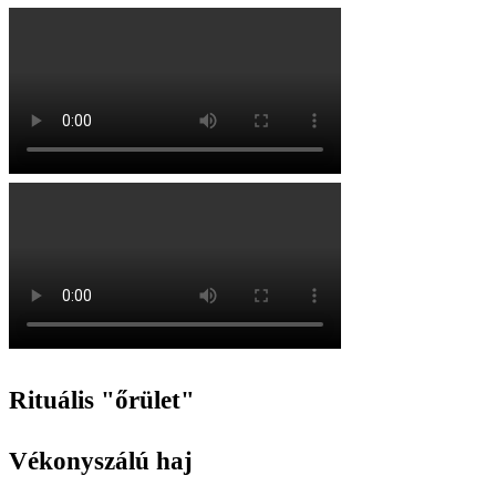
Rituális "őrület"
Vékonyszálú haj