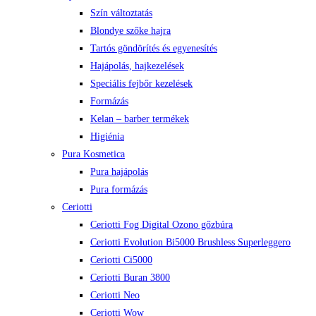
Szín változtatás
Blondye szőke hajra
Tartós göndörítés és egyenesítés
Hajápolás, hajkezelések
Speciális fejbőr kezelések
Formázás
Kelan – barber termékek
Higiénia
Pura Kosmetica
Pura hajápolás
Pura formázás
Ceriotti
Ceriotti Fog Digital Ozono gőzbúra
Ceriotti Evolution Bi5000 Brushless Superleggero
Ceriotti Ci5000
Ceriotti Buran 3800
Ceriotti Neo
Ceriotti Wow