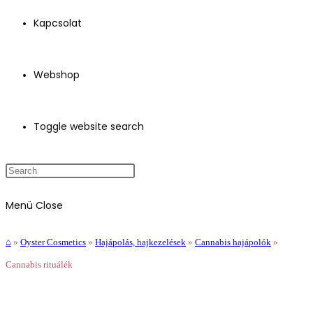
Kapcsolat
Webshop
Toggle website search
Menü
Close
⌂
»
Oyster Cosmetics
»
Hajápolás, hajkezelések
»
Cannabis hajápolók
»
Cannabis rituálék