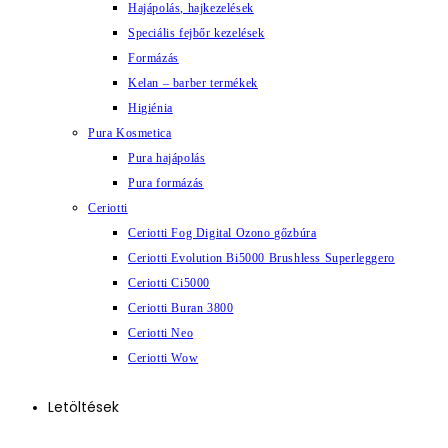
Hajápolás, hajkezelések
Speciális fejbőr kezelések
Formázás
Kelan – barber termékek
Higiénia
Pura Kosmetica
Pura hajápolás
Pura formázás
Ceriotti
Ceriotti Fog Digital Ozono gőzbúra
Ceriotti Evolution Bi5000 Brushless Superleggero
Ceriotti Ci5000
Ceriotti Buran 3800
Ceriotti Neo
Ceriotti Wow
Letöltések